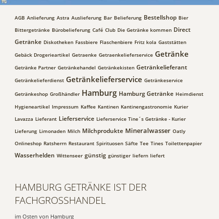
Bestellshop
AGB
Anlieferung
Astra
Auslieferung
Bar
Belieferung
Bier
Direct
Bittergetränke
Bürobelieferung
Café
Club
Die Getränke kommen
Getränke
Diskotheken
Fassbiere
Flaschenbiere
Fritz kola
Gaststätten
Getränke
Gebäck Drogerieartikel
Getraenke
Getraenkelieferservice
Getränkelieferant
Getränke Partner
Getränkehandel
Getränkekisten
Getränkelieferservice
Getränkelieferdienst
Getränkeservice
Hamburg
Hamburg Getränke
Getränkeshop
Großhändler
Heimdienst
Hygieneartikel
Impressum
Kaffee
Kantinen
Kantinengastronomie
Kurier
Lieferservice
Lavazza
Lieferant
Lieferservice Tine´s Getränke - Kurier
Mineralwasser
Milchprodukte
Lieferung
Limonaden
Milch
Oatly
Onlineshop
Ratsherrn
Restaurant
Spirituosen
Säfte
Tee
Tines
Toilettenpapier
Wasserhelden
günstig
Wittenseer
günstiger
liefern
liefert
HAMBURG GETRÄNKE IST DER
FACHGROSSHANDEL
im Osten von Hamburg