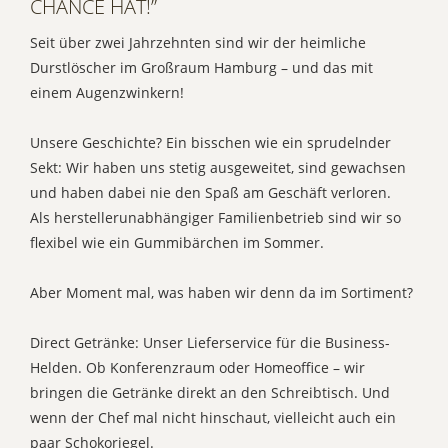
CHANCE HAT!”
Limonaden, Biere, Sekt, Wein, Champagner,
Kaffee, Tee, Milchprodukte, Snacks und
Seit über zwei Jahrzehnten sind wir der heimliche
Haushaltswaren. Die Preise sind günstig, und
Durstlöscher im Großraum Hamburg – und das mit
die Lieferung erfolgt zuverlässig. So bleibt der
einem Augenzwinkern!
Durst nie ungestillt!
Unsere Geschichte? Ein bisschen wie ein sprudelnder
Sekt: Wir haben uns stetig ausgeweitet, sind gewachsen
und haben dabei nie den Spaß am Geschäft verloren.
Als herstellerunabhängiger Familienbetrieb sind wir so
flexibel wie ein Gummibärchen im Sommer.
Aber Moment mal, was haben wir denn da im Sortiment?
Direct Getränke: Unser Lieferservice für die Business-
Helden. Ob Konferenzraum oder Homeoffice – wir
bringen die Getränke direkt an den Schreibtisch. Und
wenn der Chef mal nicht hinschaut, vielleicht auch ein
paar Schokoriegel.