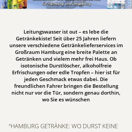
Leitungswasser ist out – es lebe die
Getränkekiste! Seit über 25 Jahren liefern
unsere verschiedene Getränkelieferservices im
Großraum Hamburg eine breite Palette an
Getränken und vielem mehr frei Haus. Ob
isotonische Durstlöscher, alkoholfreie
Erfrischungen oder edle Tropfen – hier ist für
jeden Geschmack etwas dabei. Die
freundlichen Fahrer bringen die Bestellung
nicht nur vor die Tür, sondern genau dorthin,
wo Sie es wünschen
In den Bestellshops finden Sie eine Vielzahl
“HAMBURG GETRÄNKE: WO DURST KEINE
von Produkten: Mineralwasser, Säfte,